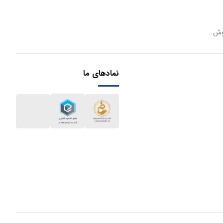
وش
نمادهای ما