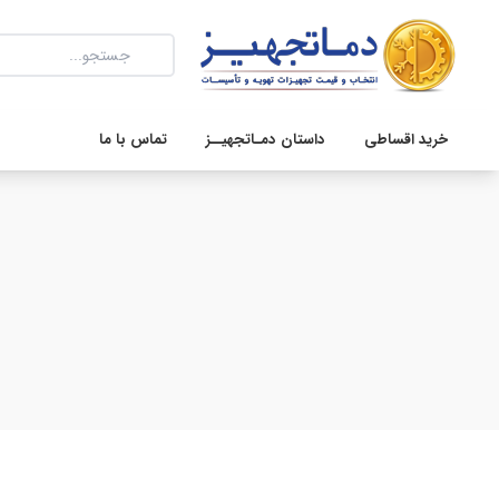
خرید اقساطی
داستان دمـاتجهیــز
تماس با ما