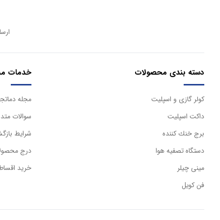
ارسا
دسته بندی محصولات
خدمات مش
كولر گازی و اسپليت
مجله دماتجه
داكت اسپليت
سوالات متدا
برج خنك كننده
شرایط بازگش
دستگاه تصفيه هوا
درج محصولا
مینی چیلر
خرید اقساط
فن کویل