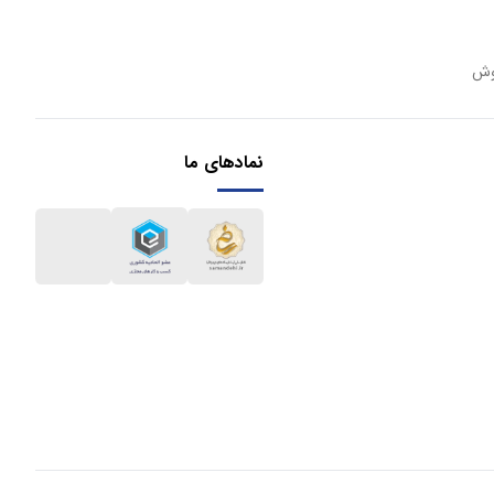
وش
نمادهای ما