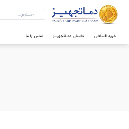
خرید اقساطی
داستان دمـاتجهیــز
تماس با ما