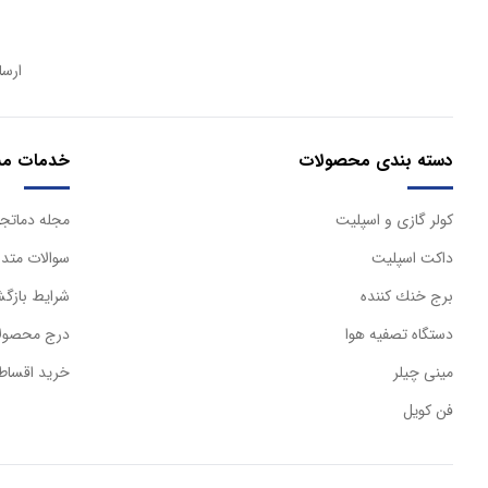
ارسا
دسته بندی محصولات
خدمات مش
كولر گازی و اسپليت
مجله دماتجه
داكت اسپليت
سوالات متدا
برج خنك كننده
شرایط بازگش
دستگاه تصفيه هوا
درج محصولا
مینی چیلر
خرید اقساط
فن کویل