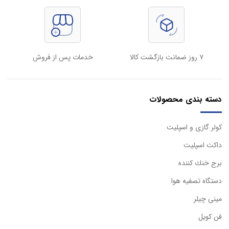
۷ روز ضمانت بازگشت کالا
خدمات پس از فروش
دسته بندی محصولات
كولر گازی و اسپليت
داكت اسپليت
برج خنك كننده
دستگاه تصفيه هوا
مینی چیلر
فن کویل