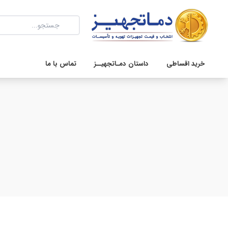
خرید اقساطی
داستان دمـاتجهیــز
تماس با ما