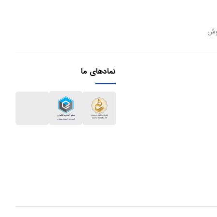
وش
نمادهای ما