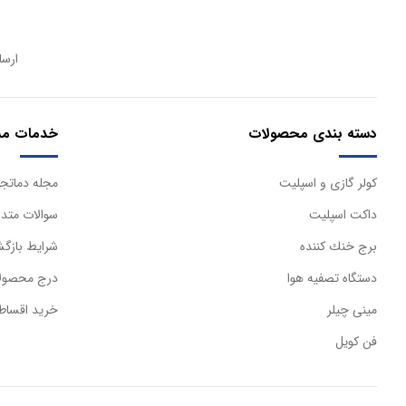
ارسا
دسته بندی محصولات
خدمات مش
كولر گازی و اسپليت
مجله دماتجه
داكت اسپليت
سوالات متدا
برج خنك كننده
شرایط بازگش
دستگاه تصفيه هوا
درج محصولا
مینی چیلر
خرید اقساط
فن کویل