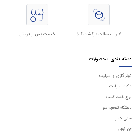
۷ روز ضمانت بازگشت کالا
خدمات پس از فروش
دسته بندی محصولات
كولر گازی و اسپليت
داكت اسپليت
برج خنك كننده
دستگاه تصفيه هوا
مینی چیلر
فن کویل