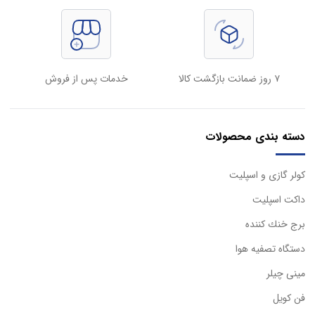
۷ روز ضمانت بازگشت کالا
خدمات پس از فروش
دسته بندی محصولات
كولر گازی و اسپليت
داكت اسپليت
برج خنك كننده
دستگاه تصفيه هوا
مینی چیلر
فن کویل