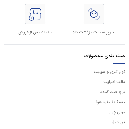
۷ روز ضمانت بازگشت کالا
خدمات پس از فروش
دسته بندی محصولات
كولر گازی و اسپليت
داكت اسپليت
برج خنك كننده
دستگاه تصفيه هوا
مینی چیلر
فن کویل