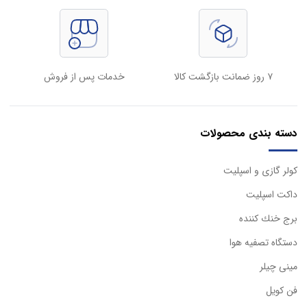
۷ روز ضمانت بازگشت کالا
خدمات پس از فروش
دسته بندی محصولات
كولر گازی و اسپليت
داكت اسپليت
برج خنك كننده
دستگاه تصفيه هوا
مینی چیلر
فن کویل