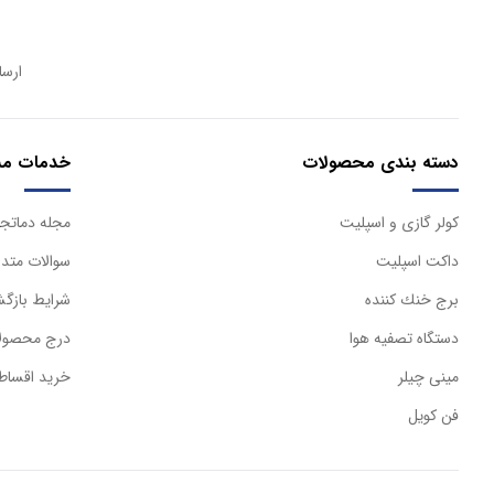
ارسا
دسته بندی محصولات
خدمات مش
كولر گازی و اسپليت
مجله دماتجه
داكت اسپليت
سوالات متدا
برج خنك كننده
شرایط بازگش
دستگاه تصفيه هوا
درج محصولا
مینی چیلر
خرید اقساط
فن کویل