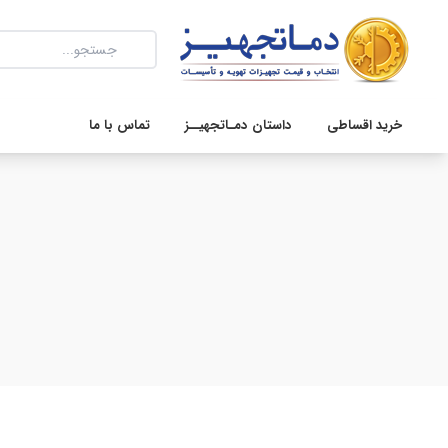
خرید اقساطی
داستان دمـاتجهیــز
تماس با ما