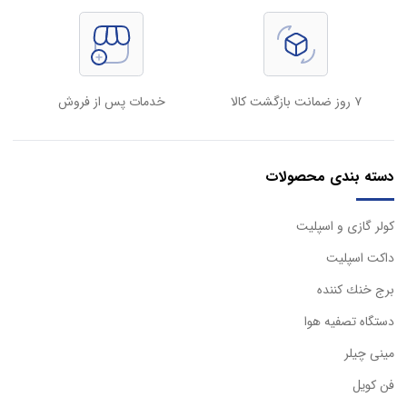
۷ روز ضمانت بازگشت کالا
خدمات پس از فروش
دسته بندی محصولات
كولر گازی و اسپليت
داكت اسپليت
برج خنك كننده
دستگاه تصفيه هوا
مینی چیلر
فن کویل