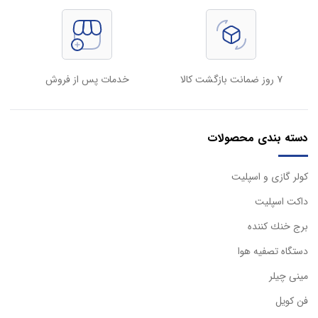
۷ روز ضمانت بازگشت کالا
خدمات پس از فروش
دسته بندی محصولات
كولر گازی و اسپليت
داكت اسپليت
برج خنك كننده
دستگاه تصفيه هوا
مینی چیلر
فن کویل