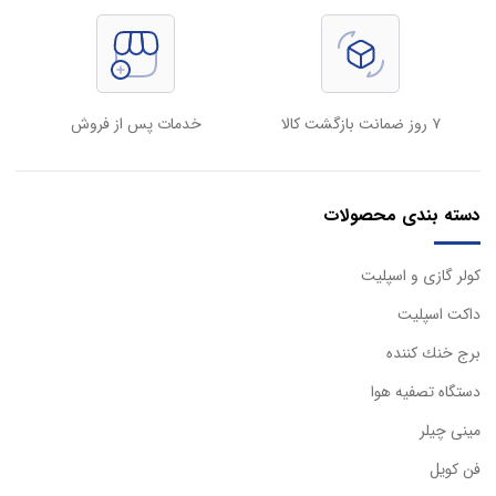
۷ روز ضمانت بازگشت کالا
خدمات پس از فروش
دسته بندی محصولات
كولر گازی و اسپليت
داكت اسپليت
برج خنك كننده
دستگاه تصفيه هوا
مینی چیلر
فن کویل