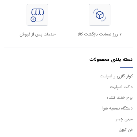
۷ روز ضمانت بازگشت کالا
خدمات پس از فروش
دسته بندی محصولات
كولر گازی و اسپليت
داكت اسپليت
برج خنك كننده
دستگاه تصفيه هوا
مینی چیلر
فن کویل