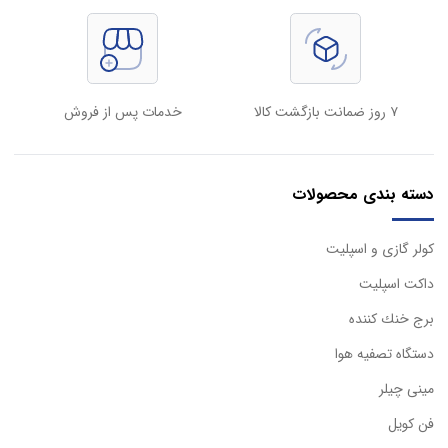
۷ روز ضمانت بازگشت کالا
خدمات پس از فروش
دسته بندی محصولات
كولر گازی و اسپليت
داكت اسپليت
برج خنك كننده
دستگاه تصفيه هوا
مینی چیلر
فن کویل