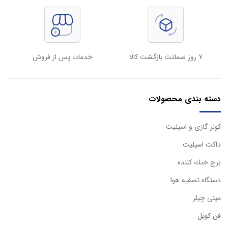
۷ روز ضمانت بازگشت کالا
خدمات پس از فروش
دسته بندی محصولات
كولر گازی و اسپليت
داكت اسپليت
برج خنك كننده
دستگاه تصفيه هوا
مینی چیلر
فن کویل