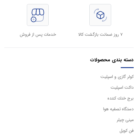
۷ روز ضمانت بازگشت کالا
خدمات پس از فروش
دسته بندی محصولات
كولر گازی و اسپليت
داكت اسپليت
برج خنك كننده
دستگاه تصفيه هوا
مینی چیلر
فن کویل