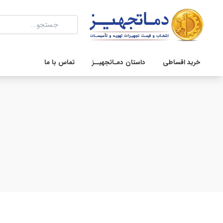
خرید اقساطی
داستان دمـاتجهیــز
تماس با ما