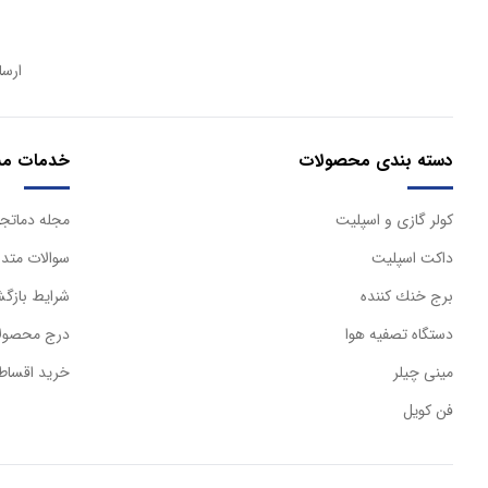
ارسا
دسته بندی محصولات
خدمات مش
كولر گازی و اسپليت
مجله دماتجه
داكت اسپليت
سوالات متدا
برج خنك كننده
شرایط بازگش
دستگاه تصفيه هوا
درج محصولا
مینی چیلر
خرید اقساط
فن کویل