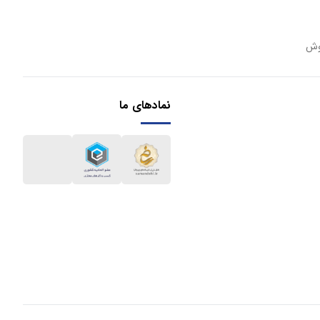
وش
نمادهای ما