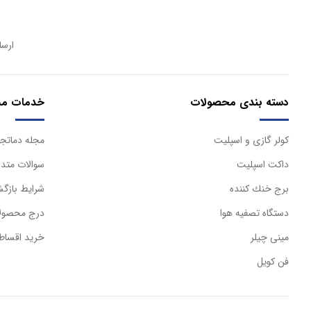
ارسا
دسته بندی محصولات
خدمات مش
كولر گازی و اسپليت
مجله دماتجه
داكت اسپليت
سوالات متدا
برج خنك كننده
شرایط بازگش
دستگاه تصفيه هوا
درج محصولا
مینی چیلر
خرید اقساط
فن کویل