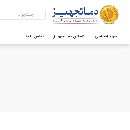
خرید اقساطی
داستان دمـاتجهیــز
تماس با ما