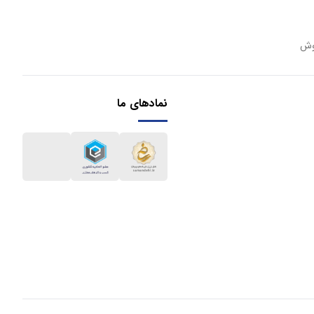
وش
نمادهای ما