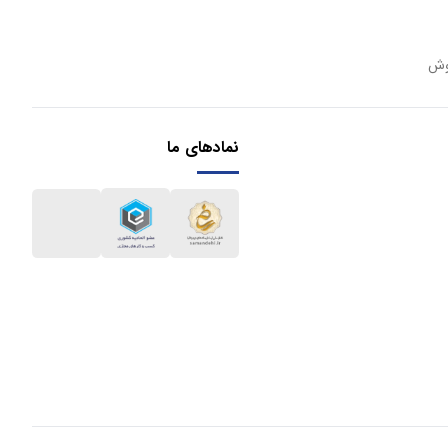
وش
نمادهای ما