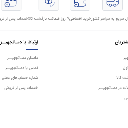
ل سریع به سراسر کشور
خرید اقساطی
۷ روز ضمانت بازگشت کالا
خدمات پس از فر
تریان
ارتباط با دمـاتجهیــز
یز
داستان دمـاتجهیــز
ول
تماس با دمـاتجهیــز
ت کالا
شماره حساب‌های معتبر
ت در دمـاتجهیــز
خدمات پس از فروش
ی