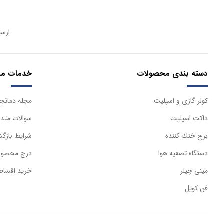
ارسا
دسته بندی محصولات
خدمات مش
كولر گازی و اسپليت
مجله دماتجه
داكت اسپليت
سوالات متدا
برج خنك كننده
شرایط بازگش
دستگاه تصفيه هوا
درج محصولا
مینی چیلر
خرید اقساط
فن کویل