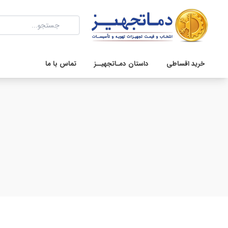
خرید اقساطی
داستان دمـاتجهیــز
تماس با ما