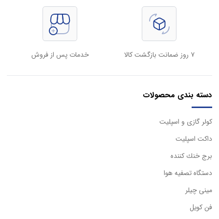
۷ روز ضمانت بازگشت کالا
خدمات پس از فروش
دسته بندی محصولات
كولر گازی و اسپليت
داكت اسپليت
برج خنك كننده
دستگاه تصفيه هوا
مینی چیلر
فن کویل