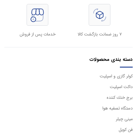
۷ روز ضمانت بازگشت کالا
خدمات پس از فروش
دسته بندی محصولات
كولر گازی و اسپليت
داكت اسپليت
برج خنك كننده
دستگاه تصفيه هوا
مینی چیلر
فن کویل