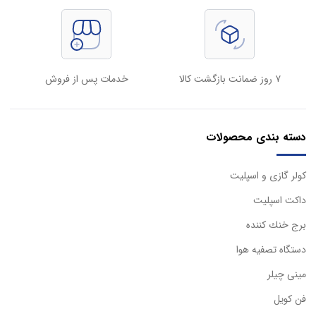
۷ روز ضمانت بازگشت کالا
خدمات پس از فروش
دسته بندی محصولات
كولر گازی و اسپليت
داكت اسپليت
برج خنك كننده
دستگاه تصفيه هوا
مینی چیلر
فن کویل