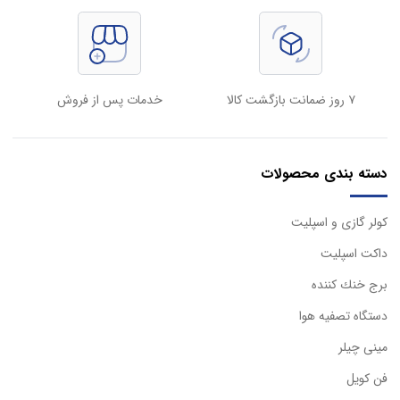
۷ روز ضمانت بازگشت کالا
خدمات پس از فروش
دسته بندی محصولات
كولر گازی و اسپليت
داكت اسپليت
برج خنك كننده
دستگاه تصفيه هوا
مینی چیلر
فن کویل