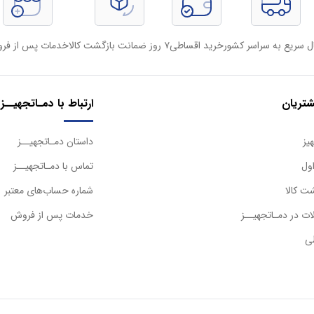
ل سریع به سراسر کشور
خرید اقساطی
۷ روز ضمانت بازگشت کالا
خدمات پس از فر
تریان
ارتباط با دمـاتجهیــز
یز
داستان دمـاتجهیــز
ول
تماس با دمـاتجهیــز
ت کالا
شماره حساب‌های معتبر
ت در دمـاتجهیــز
خدمات پس از فروش
ی