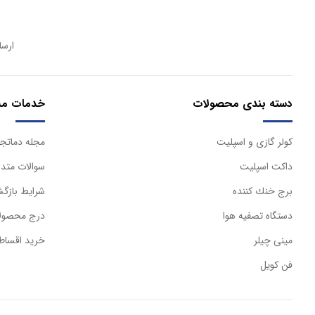
ارسا
دسته بندی محصولات
خدمات مش
كولر گازی و اسپليت
مجله دماتجه
داكت اسپليت
سوالات متدا
برج خنك كننده
شرایط بازگش
دستگاه تصفيه هوا
درج محصولا
مینی چیلر
خرید اقساط
فن کویل