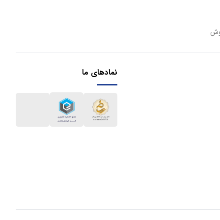
وش
نمادهای ما