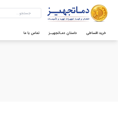
خرید اقساطی
داستان دمـاتجهیــز
تماس با ما