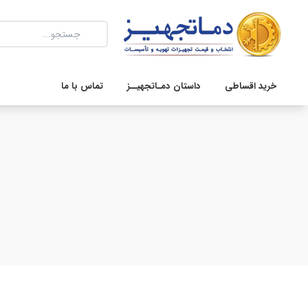
خرید اقساطی
داستان دمـاتجهیــز
تماس با ما