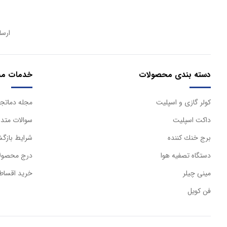
ارسا
دسته بندی محصولات
خدمات مش
كولر گازی و اسپليت
مجله دماتجه
داكت اسپليت
سوالات متدا
برج خنك كننده
شرایط بازگش
دستگاه تصفيه هوا
درج محصولا
مینی چیلر
خرید اقساط
فن کویل