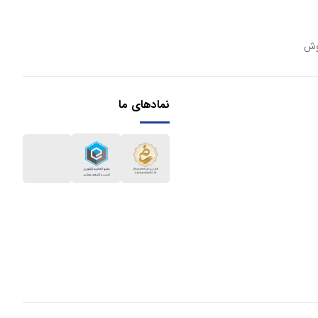
وش
نمادهای ما