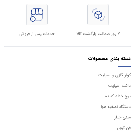
۷ روز ضمانت بازگشت کالا
خدمات پس از فروش
دسته بندی محصولات
كولر گازی و اسپليت
داكت اسپليت
برج خنك كننده
دستگاه تصفيه هوا
مینی چیلر
فن کویل