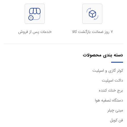
۷ روز ضمانت بازگشت کالا
خدمات پس از فروش
دسته بندی محصولات
كولر گازی و اسپليت
داكت اسپليت
برج خنك كننده
دستگاه تصفيه هوا
مینی چیلر
فن کویل