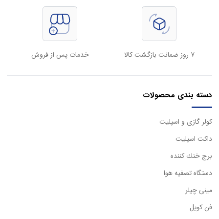
۷ روز ضمانت بازگشت کالا
خدمات پس از فروش
دسته بندی محصولات
كولر گازی و اسپليت
داكت اسپليت
برج خنك كننده
دستگاه تصفيه هوا
مینی چیلر
فن کویل