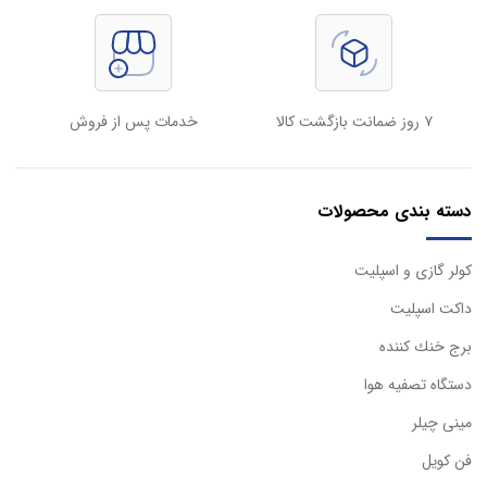
۷ روز ضمانت بازگشت کالا
خدمات پس از فروش
دسته بندی محصولات
كولر گازی و اسپليت
داكت اسپليت
برج خنك كننده
دستگاه تصفيه هوا
مینی چیلر
فن کویل