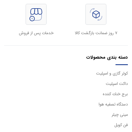
۷ روز ضمانت بازگشت کالا
خدمات پس از فروش
دسته بندی محصولات
كولر گازی و اسپليت
داكت اسپليت
برج خنك كننده
دستگاه تصفيه هوا
مینی چیلر
فن کویل