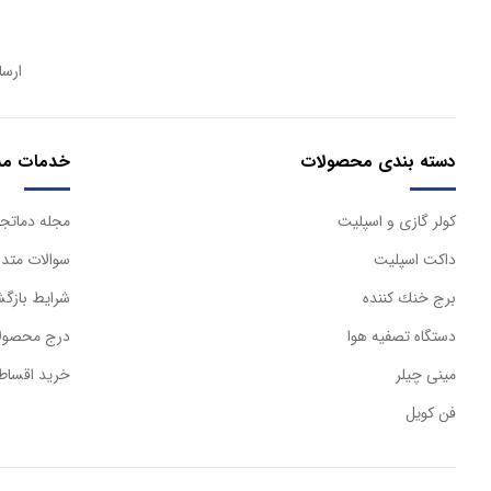
ارسا
دسته بندی محصولات
خدمات مش
كولر گازی و اسپليت
مجله دماتجه
داكت اسپليت
سوالات متدا
برج خنك كننده
شرایط بازگش
دستگاه تصفيه هوا
درج محصولا
مینی چیلر
خرید اقساط
فن کویل