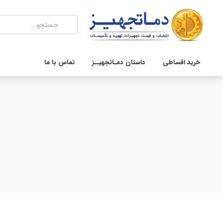
خرید اقساطی
داستان دمـاتجهیــز
تماس با ما