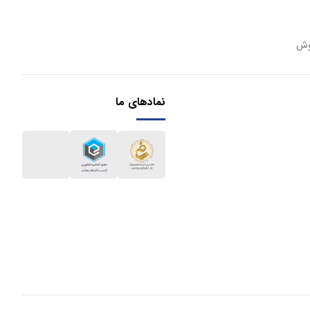
وش
نمادهای ما