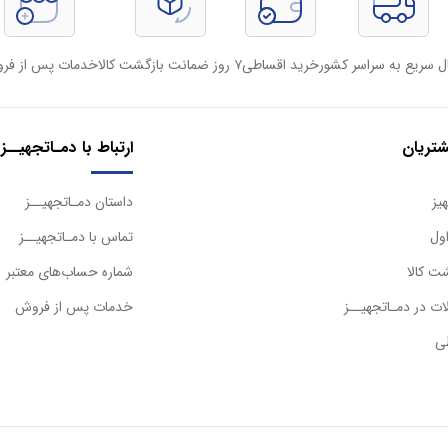
ل سریع به سراسر کشور
خرید اقساطی
۷ روز ضمانت بازگشت کالا
خدمات پس از فر
تریان
ارتباط با دمـاتجهیــز
یز
داستان دمـاتجهیــز
ول
تماس با دمـاتجهیــز
ت کالا
شماره حساب‌های معتبر
ت در دمـاتجهیــز
خدمات پس از فروش
ی