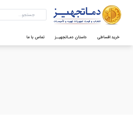
خرید اقساطی
داستان دمـاتجهیــز
تماس با ما