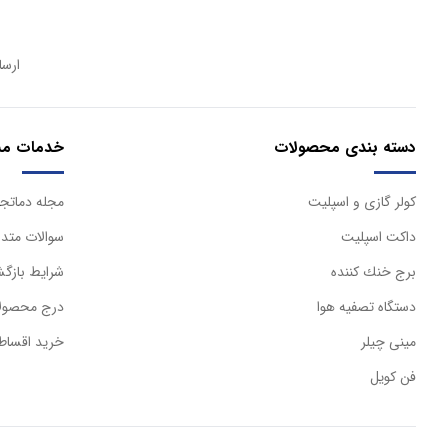
ارسا
دسته بندی محصولات
خدمات مش
كولر گازی و اسپليت
مجله دماتجه
داكت اسپليت
سوالات متدا
برج خنك كننده
شرایط بازگش
دستگاه تصفيه هوا
درج محصولا
مینی چیلر
خرید اقساط
فن کویل