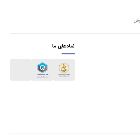
وش
نمادهای ما