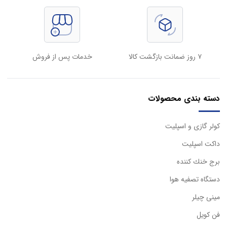
۷ روز ضمانت بازگشت کالا
خدمات پس از فروش
دسته بندی محصولات
كولر گازی و اسپليت
داكت اسپليت
برج خنك كننده
دستگاه تصفيه هوا
مینی چیلر
فن کویل