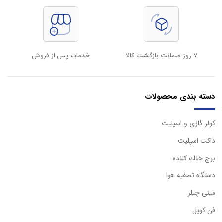
۷ روز ضمانت بازگشت کالا
خدمات پس از فروش
دسته بندی محصولات
كولر گازی و اسپليت
داكت اسپليت
برج خنك كننده
دستگاه تصفيه هوا
مینی چیلر
فن کویل