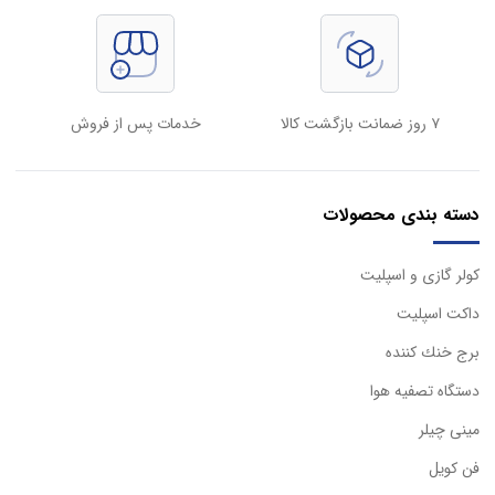
۷ روز ضمانت بازگشت کالا
خدمات پس از فروش
دسته بندی محصولات
كولر گازی و اسپليت
داكت اسپليت
برج خنك كننده
دستگاه تصفيه هوا
مینی چیلر
فن کویل