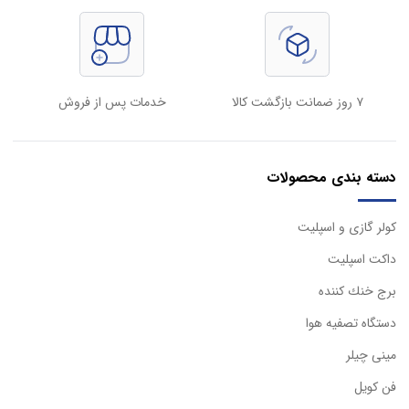
۷ روز ضمانت بازگشت کالا
خدمات پس از فروش
دسته بندی محصولات
كولر گازی و اسپليت
داكت اسپليت
برج خنك كننده
دستگاه تصفيه هوا
مینی چیلر
فن کویل