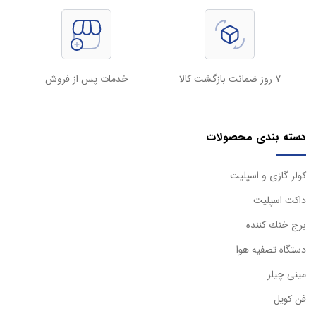
۷ روز ضمانت بازگشت کالا
خدمات پس از فروش
دسته بندی محصولات
كولر گازی و اسپليت
داكت اسپليت
برج خنك كننده
دستگاه تصفيه هوا
مینی چیلر
فن کویل