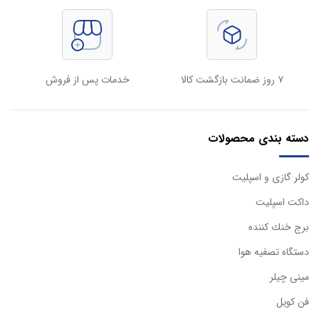
۷ روز ضمانت بازگشت کالا
خدمات پس از فروش
دسته بندی محصولات
كولر گازی و اسپليت
داكت اسپليت
برج خنك كننده
دستگاه تصفيه هوا
مینی چیلر
فن کویل