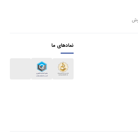
وش
نمادهای ما