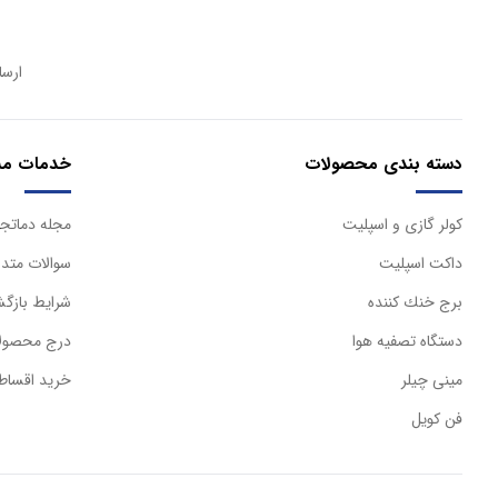
ارسا
دسته بندی محصولات
خدمات مش
كولر گازی و اسپليت
مجله دماتجه
داكت اسپليت
سوالات متدا
برج خنك كننده
شرایط بازگش
دستگاه تصفيه هوا
درج محصولا
مینی چیلر
خرید اقساط
فن کویل