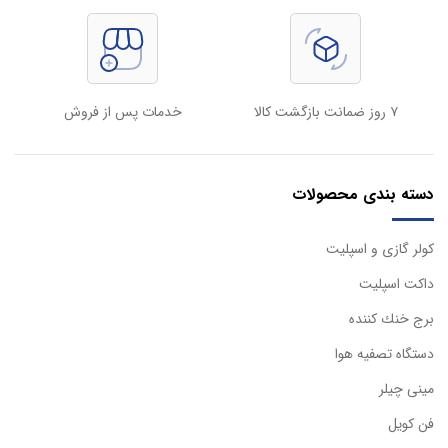
۷ روز ضمانت بازگشت کالا
خدمات پس از فروش
دسته بندی محصولات
كولر گازی و اسپليت
داكت اسپليت
برج خنك كننده
دستگاه تصفيه هوا
مینی چیلر
فن کویل