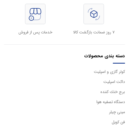
۷ روز ضمانت بازگشت کالا
خدمات پس از فروش
دسته بندی محصولات
كولر گازی و اسپليت
داكت اسپليت
برج خنك كننده
دستگاه تصفيه هوا
مینی چیلر
فن کویل