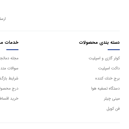
ارسا
دسته بندی محصولات
خدمات مش
كولر گازی و اسپليت
مجله دماتجه
داكت اسپليت
سوالات متدا
برج خنك كننده
شرایط بازگش
دستگاه تصفيه هوا
درج محصولا
مینی چیلر
خرید اقساط
فن کویل