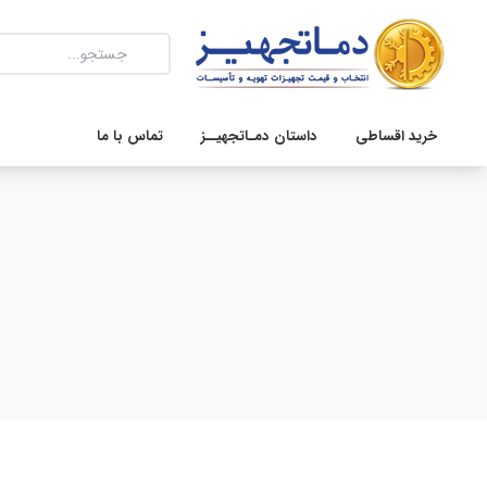
خرید اقساطی
داستان دمـاتجهیــز
تماس با ما