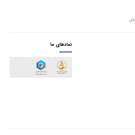
وش
نمادهای ما