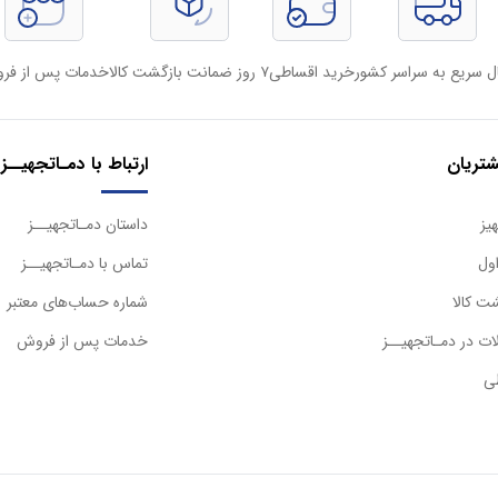
ل سریع به سراسر کشور
خرید اقساطی
۷ روز ضمانت بازگشت کالا
خدمات پس از فر
تریان
ارتباط با دمـاتجهیــز
یز
داستان دمـاتجهیــز
ول
تماس با دمـاتجهیــز
ت کالا
شماره حساب‌های معتبر
ت در دمـاتجهیــز
خدمات پس از فروش
ی