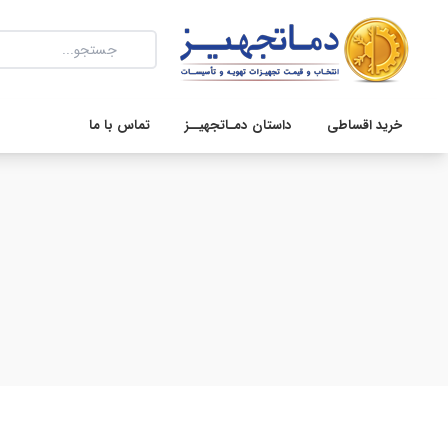
خرید اقساطی
داستان دمـاتجهیــز
تماس با ما