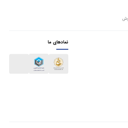
وش
نمادهای ما