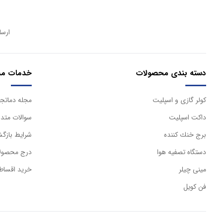
ارسا
دسته بندی محصولات
خدمات مش
كولر گازی و اسپليت
مجله دماتجه
داكت اسپليت
سوالات متدا
برج خنك كننده
شرایط بازگش
دستگاه تصفيه هوا
درج محصولا
مینی چیلر
خرید اقساط
فن کویل