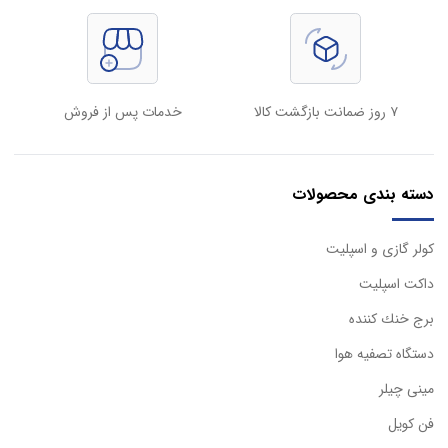
۷ روز ضمانت بازگشت کالا
خدمات پس از فروش
دسته بندی محصولات
كولر گازی و اسپليت
داكت اسپليت
برج خنك كننده
دستگاه تصفيه هوا
مینی چیلر
فن کویل