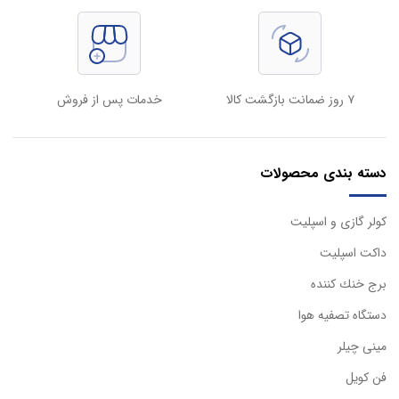
۷ روز ضمانت بازگشت کالا
خدمات پس از فروش
دسته بندی محصولات
كولر گازی و اسپليت
داكت اسپليت
برج خنك كننده
دستگاه تصفيه هوا
مینی چیلر
فن کویل