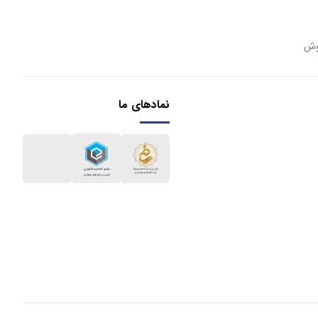
وش
نمادهای ما