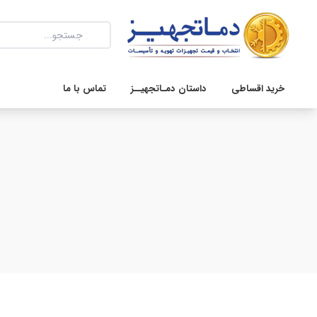
خرید اقساطی
داستان دمـاتجهیــز
تماس با ما