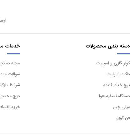
ارسا
دسته بندی محصولات
خدمات مش
كولر گازی و اسپليت
مجله دماتجه
داكت اسپليت
سوالات متدا
برج خنك كننده
شرایط بازگش
دستگاه تصفيه هوا
درج محصولا
مینی چیلر
خرید اقساط
فن کویل