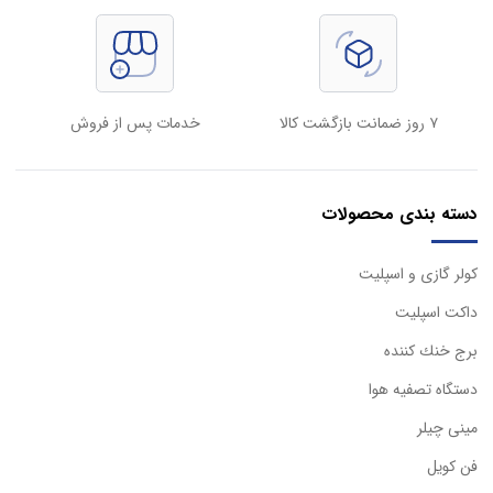
۷ روز ضمانت بازگشت کالا
خدمات پس از فروش
دسته بندی محصولات
كولر گازی و اسپليت
داكت اسپليت
برج خنك كننده
دستگاه تصفيه هوا
مینی چیلر
فن کویل