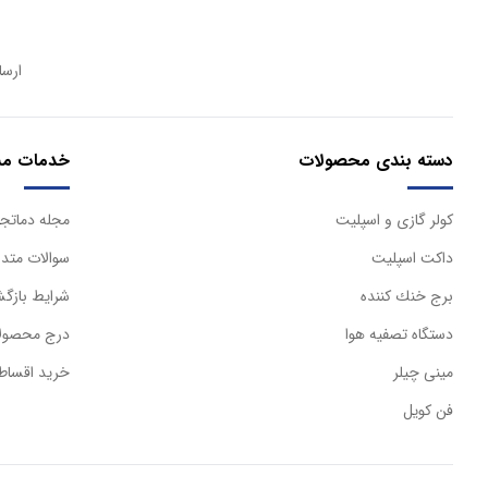
ارسا
دسته بندی محصولات
خدمات مش
كولر گازی و اسپليت
مجله دماتجه
داكت اسپليت
سوالات متدا
برج خنك كننده
شرایط بازگش
دستگاه تصفيه هوا
درج محصولا
مینی چیلر
خرید اقساط
فن کویل