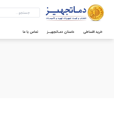
خرید اقساطی
داستان دمـاتجهیــز
تماس با ما