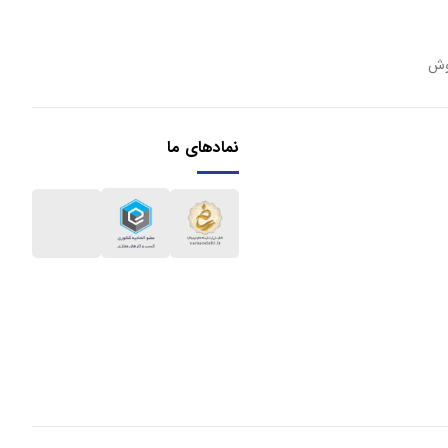
وش
نمادهای ما