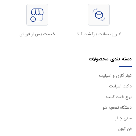
۷ روز ضمانت بازگشت کالا
خدمات پس از فروش
دسته بندی محصولات
كولر گازی و اسپليت
داكت اسپليت
برج خنك كننده
دستگاه تصفيه هوا
مینی چیلر
فن کویل