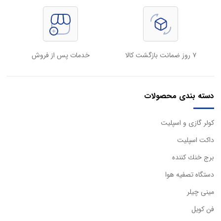
۷ روز ضمانت بازگشت کالا
خدمات پس از فروش
دسته بندی محصولات
كولر گازی و اسپليت
داكت اسپليت
برج خنك كننده
دستگاه تصفيه هوا
مینی چیلر
فن کویل